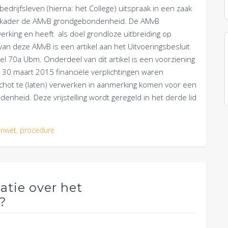
drijfsleven (hierna: het College) uitspraak in een zaak
 het kader de AMvB grondgebondenheid. De AMvB
rking en heeft als doel grondloze uitbreiding op
n deze AMvB is een artikel aan het Uitvoeringsbesluit
el 70a Ubm. Onderdeel van dit artikel is een voorziening
 30 maart 2015 financiële verplichtingen waren
hot te (laten) verwerken in aanmerking komen voor een
ndenheid. Deze vrijstelling wordt geregeld in het derde lid
enwet
,
procedure
atie over het
?