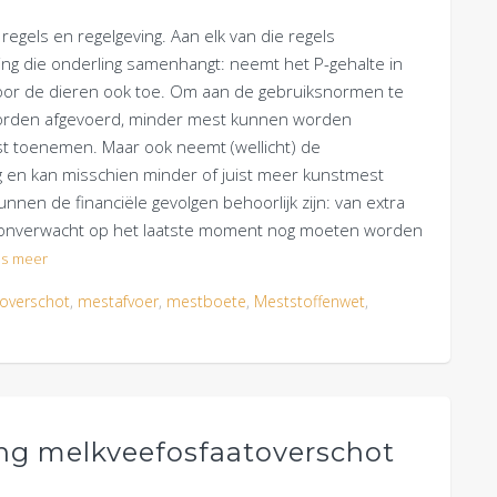
egels en regelgeving. Aan elk van die regels
ing die onderling samenhangt: neemt het P-gehalte in
door de dieren ook toe. Om aan de gebruiksnormen te
rden afgevoerd, minder mest kunnen worden
st toenemen. Maar ook neemt (wellicht) de
ig en kan misschien minder of juist meer kunstmest
nen de financiële gevolgen behoorlijk zijn: van extra
onverwacht op het laatste moment nog moeten worden
s meer
overschot
,
mestafvoer
,
mestboete
,
Meststoffenwet
,
ng melkveefosfaatoverschot