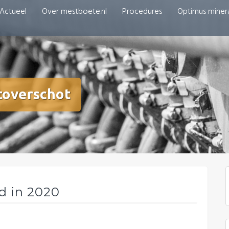
Actueel
Over mestboete.nl
Procedures
Optimus miner
toverschot
d in 2020