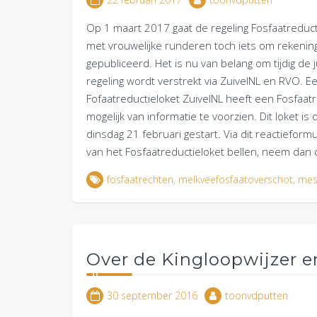
Op 1 maart 2017 gaat de regeling Fosfaatreduc
met vrouwelijke runderen toch iets om rekening
gepubliceerd. Het is nu van belang om tijdig d
regeling wordt verstrekt via ZuivelNL en RVO. E
Fofaatreductieloket ZuivelNL heeft een Fosfaa
mogelijk van informatie te voorzien. Dit loket is
dinsdag 21 februari gestart. Via dit reactieformu
van het Fosfaatreductieloket bellen, neem dan
fosfaatrechten
,
melkveefosfaatoverschot
,
mes
Over de Kingloopwijzer e
30 september 2016
toonvdputten