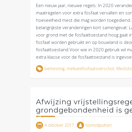
Een nieuw jaar, nieuwe regels: In 2020 verande
maatregelen voor extra fosfaat vervallen en 
hoeveelheid mest die mag worden toegediend aa
belangrijkste veranderingen kort samengevat: 
voor grond met de fosfaattoestand hoog gaat i
fosfaat worden gebruikt en op bouwland is deze
fosfaattoestand Voor wie in 2020 gebruik wil mak
extra klasse voor de fosfaattoestand is ingevo
bemesting
,
melkveefosfaatoverschot
,
Meststo
Afwijzing vrijstellingsre
grondgebondenheid is ge
4 oktober 2017
toonvdputten