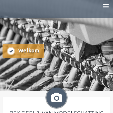
Doorgaan
mestboete.nl
naar
inhoud
Welkom