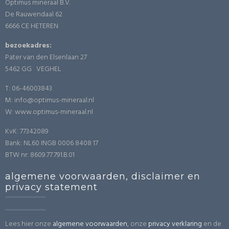
Optimus mineraal B.V.
De Rauwendaal 62
6666 CE HETEREN
bezoekadres:
Pater van den Elsenlaan 27
5462 GG VEGHEL
T: 06-46003843
M: info@optimus-mineraal.nl
W: www.optimus-mineraal.nl
KvK: 77342089
Bank: NL60 INGB 0006 8408 17
BTW nr: 8609.77.791.B.01
algemene voorwaarden, disclaimer en
privacy statement
Lees hier onze
algemene voorwaarden
, onze
privacy verklaring
en de