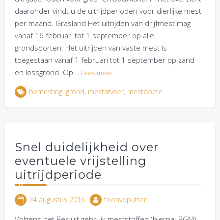
daaronder vindt u de uitrijdperioden voor dierlijke mest
per maand. Grasland Het uitrijden van drijfmest mag
vanaf 16 februari tot 1 september op alle
grondsoorten. Het uitrijden van vaste mest is
toegestaan vanaf 1 februari tot 1 september op zand
en lössgrond. Op…
Lees meer
bemesting
,
grond
,
mestafvoer
,
mestboete
Snel duidelijkheid over
eventuele vrijstelling
uitrijdperiode
24 augustus 2016
toonvdputten
Volgens het Besluit gebruik meststoffen (hierna: BGM)