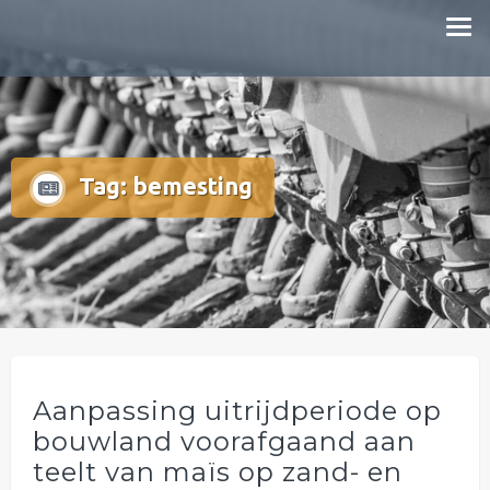
Doorgaan
mestboete.nl
naar
inhoud
Tag:
bemesting
Aanpassing uitrijdperiode op
bouwland voorafgaand aan
teelt van maïs op zand- en