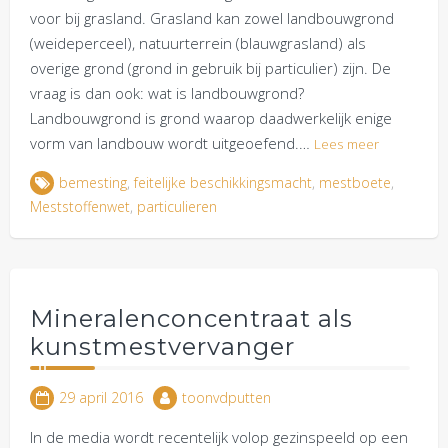
voor bij grasland. Grasland kan zowel landbouwgrond
(weideperceel), natuurterrein (blauwgrasland) als
overige grond (grond in gebruik bij particulier) zijn. De
vraag is dan ook: wat is landbouwgrond?
Landbouwgrond is grond waarop daadwerkelijk enige
vorm van landbouw wordt uitgeoefend.…
Lees meer
bemesting
,
feitelijke beschikkingsmacht
,
mestboete
,
Meststoffenwet
,
particulieren
Mineralenconcentraat als
kunstmestvervanger
29 april 2016
toonvdputten
In de media wordt recentelijk volop gezinspeeld op een