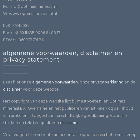
M: info@optimus-mineraal.nl
W: www.optimus-mineraal.nl
KvK: 77342089
Bank: NL60 INGB 0006 8408 17
BTW nr: 8609.77.791.B.01
algemene voorwaarden, disclaimer en
privacy statement
Lees hier onze
algemene voorwaarden
, onze
privacy verklaring
en de
disclaimer
voor deze website.
Het copyright van deze website ligt bij mestboete.nl en Optimus
mineraal BV. Overname en het publiceren van artikelen cq de inhoud
van artikelen is toegestaan na schriftelijke goedkeuring. Voor alle
stukken en teksten geldt een
disclaimer.
.
Voor vragen hieromtrent kunt u contact opnemen via het formulier op