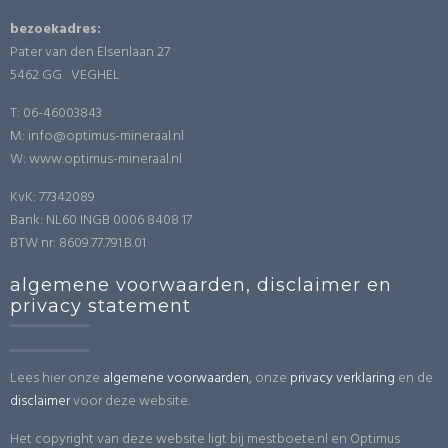
bezoekadres:
Pater van den Elsenlaan 27
5462 GG VEGHEL
T: 06-46003843
M: info@optimus-mineraal.nl
W: www.optimus-mineraal.nl
KvK: 77342089
Bank: NL60 INGB 0006 8408 17
BTW nr: 8609.77.791.B.01
algemene voorwaarden, disclaimer en
privacy statement
Lees hier onze
algemene voorwaarden
, onze
privacy verklaring
en de
disclaimer
voor deze website.
Het copyright van deze website ligt bij mestboete.nl en Optimus