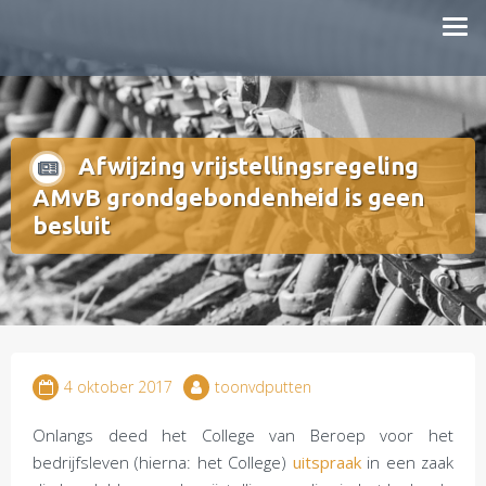
Doorgaan
mestboete.nl
naar
inhoud
Afwijzing vrijstellingsregeling
AMvB grondgebondenheid is geen
besluit
4 oktober 2017
toonvdputten
Onlangs deed het College van Beroep voor het
bedrijfsleven (hierna: het College)
uitspraak
in een zaak