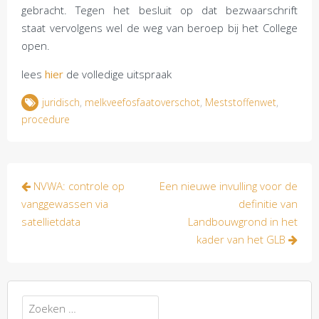
gebracht. Tegen het besluit op dat bezwaarschrift
staat vervolgens wel de weg van beroep bij het College
open.
lees
hier
de volledige uitspraak
juridisch
,
melkveefosfaatoverschot
,
Meststoffenwet
,
procedure
Bericht
NVWA: controle op
Een nieuwe invulling voor de
navigatie
vanggewassen via
definitie van
satellietdata
Landbouwgrond in het
kader van het GLB
Zoeken