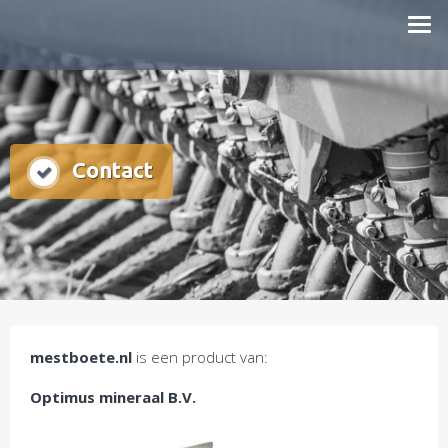
Doorgaan
mestboete.nl
naar
inhoud
Contact
mestboete.nl
is een product van:
Optimus mineraal B.V.