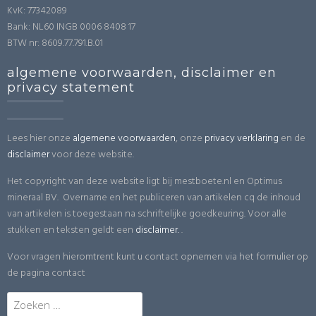
KvK: 77342089
Bank: NL60 INGB 0006 8408 17
BTW nr: 8609.77.791.B.01
algemene voorwaarden, disclaimer en
privacy statement
Lees hier onze
algemene voorwaarden
, onze
privacy verklaring
en de
disclaimer
voor deze website.
Het copyright van deze website ligt bij mestboete.nl en Optimus
mineraal BV. Overname en het publiceren van artikelen cq de inhoud
van artikelen is toegestaan na schriftelijke goedkeuring. Voor alle
stukken en teksten geldt een
disclaimer.
.
Voor vragen hieromtrent kunt u contact opnemen via het formulier op
de pagina contact
Zoeken