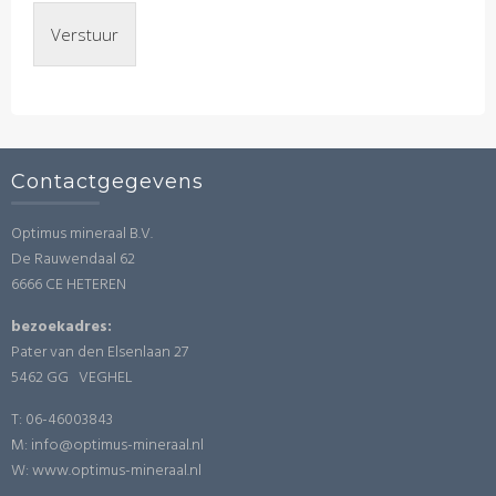
Verstuur
Contactgegevens
Optimus mineraal B.V.
De Rauwendaal 62
6666 CE HETEREN
bezoekadres:
Pater van den Elsenlaan 27
5462 GG VEGHEL
T: 06-46003843
M: info@optimus-mineraal.nl
W: www.optimus-mineraal.nl