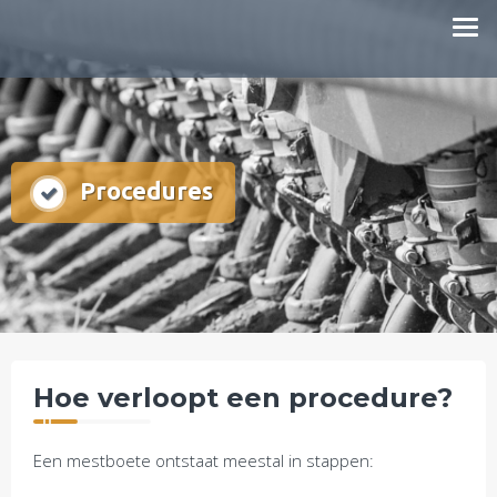
Doorgaan
mestboete.nl
naar
inhoud
Procedures
Hoe verloopt een procedure?
Een mestboete ontstaat meestal in stappen: