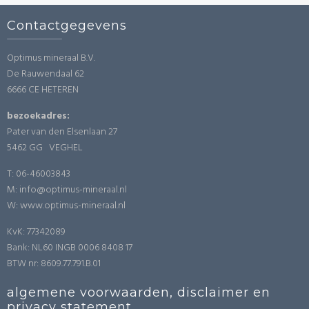
Contactgegevens
Optimus mineraal B.V.
De Rauwendaal 62
6666 CE HETEREN
bezoekadres:
Pater van den Elsenlaan 27
5462 GG VEGHEL
T: 06-46003843
M: info@optimus-mineraal.nl
W: www.optimus-mineraal.nl
KvK: 77342089
Bank: NL60 INGB 0006 8408 17
BTW nr: 8609.77.791.B.01
algemene voorwaarden, disclaimer en
privacy statement