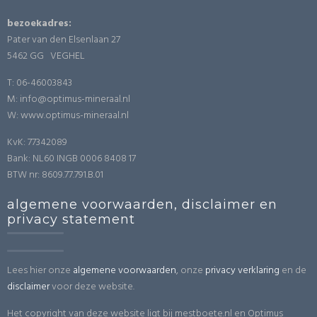
bezoekadres:
Pater van den Elsenlaan 27
5462 GG VEGHEL
T: 06-46003843
M: info@optimus-mineraal.nl
W: www.optimus-mineraal.nl
KvK: 77342089
Bank: NL60 INGB 0006 8408 17
BTW nr: 8609.77.791.B.01
algemene voorwaarden, disclaimer en
privacy statement
Lees hier onze
algemene voorwaarden
, onze
privacy verklaring
en de
disclaimer
voor deze website.
Het copyright van deze website ligt bij mestboete.nl en Optimus