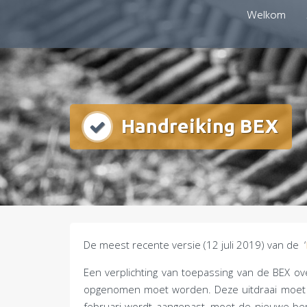
Doorgaan
Welkom
mestboete.nl
naar
inhoud
Handreiking BEX
De meest recente versie (12 juli 2019) van de ‘
Een verplichting van toepassing van de BEX o
opgenomen moet worden. Deze uitdraai moet voor
februari wordt aangepast, moet de nieuwe bere