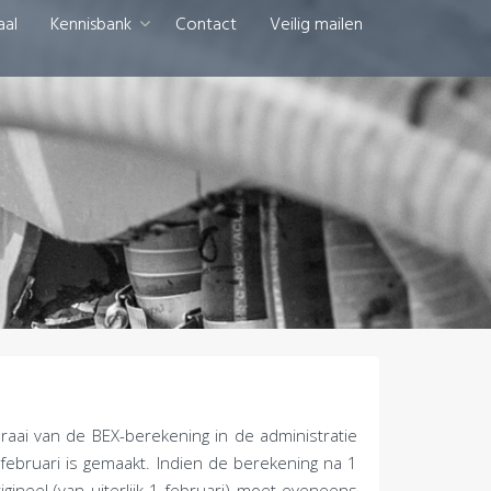
aal
Kennisbank
Contact
Veilig mailen
raai van de BEX-berekening in de administratie
 februari is gemaakt. Indien de berekening na 1
ineel (van uiterlijk 1 februari) moet eveneens