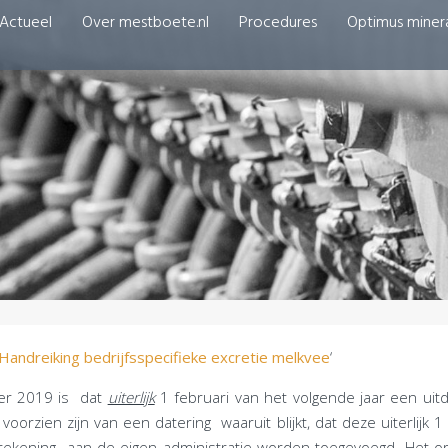
Actueel
Over mestboete.nl
Procedures
Optimus miner
Handreiking bedrijfsspecifieke excretie melkvee
‘
ver 2019 is dat
uiterlijk
1 februari van het volgende jaar een uitd
zien zijn van een datering waaruit blijkt, dat deze uiterlijk 1
kening aan de eigen administratie worden toegevoegd. Het orig