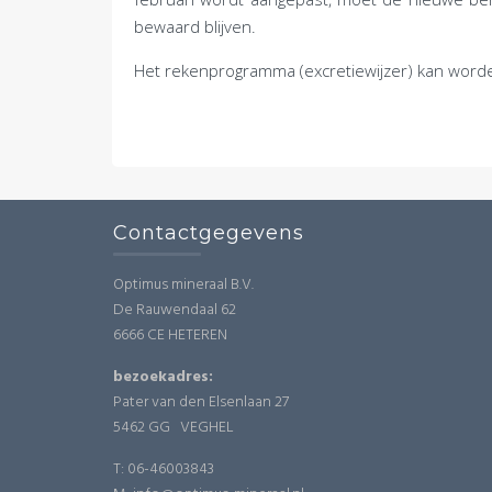
bewaard blijven.
Het rekenprogramma (excretiewijzer) kan wor
Contactgegevens
Optimus mineraal B.V.
De Rauwendaal 62
6666 CE HETEREN
bezoekadres:
Pater van den Elsenlaan 27
5462 GG VEGHEL
T: 06-46003843