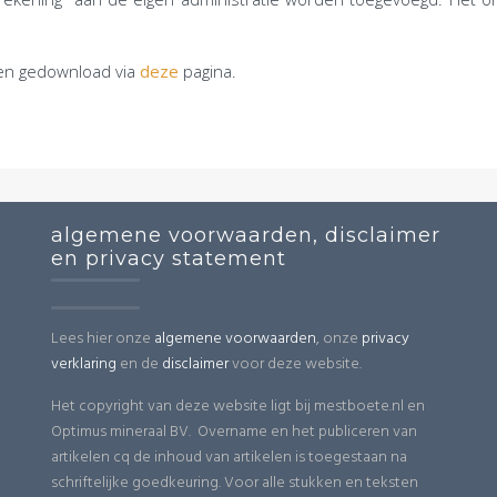
den gedownload via
deze
pagina.
algemene voorwaarden, disclaimer
en privacy statement
Lees hier onze
algemene voorwaarden
, onze
privacy
verklaring
en de
disclaimer
voor deze website.
Het copyright van deze website ligt bij mestboete.nl en
Optimus mineraal BV. Overname en het publiceren van
artikelen cq de inhoud van artikelen is toegestaan na
schriftelijke goedkeuring. Voor alle stukken en teksten