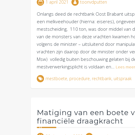
1 april 2021
toonvdputten
Onlangs deed de rechtbank Oost Brabant uitspr
een melkveehouder (hierna: eiseres), ongevee
mestscheiding, 110 ton, was door middel van dr
van de monsters van deze vrachten kwamen hoge
volgens de minister – uitsluitend door manipul
vrachten zijn daarop door de minister onder ver
Msw) volledig buiten beschouwing gelaten bij 
mestverwerkingsplicht is voldaan en…
Lees mee
mestboete
,
procedure
,
rechtbank
,
uitspraak
Matiging van een boete
financiële draagkracht