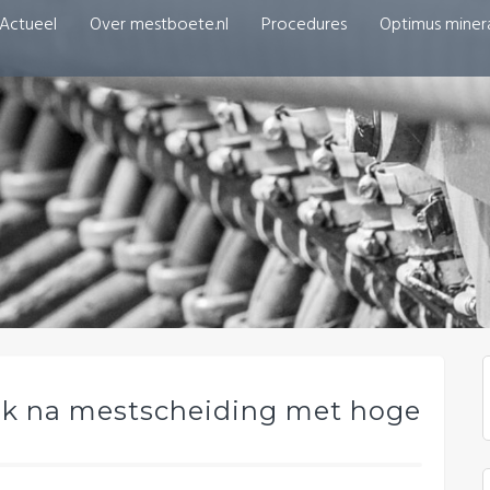
Actueel
Over mestboete.nl
Procedures
Optimus miner
ek na mestscheiding met hoge