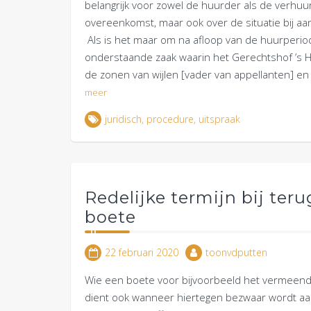
belangrijk voor zowel de huurder als de verhuu
overeenkomst, maar ook over de situatie bij aa
Als is het maar om na afloop van de huurperiod
onderstaande zaak waarin het Gerechtshof ’s H
de zonen van wijlen [vader van appellanten] e
meer
juridisch
,
procedure
,
uitspraak
Redelijke termijn bij te
boete
22 februari 2020
toonvdputten
Wie een boete voor bijvoorbeeld het vermeende
dient ook wanneer hiertegen bezwaar wordt aa