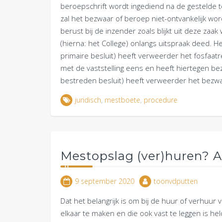
beroepschrift wordt ingediend na de gestelde 
zal het bezwaar of beroep niet-ontvankelijk word
berust bij de inzender zoals blijkt uit deze zaa
(hierna: het College) onlangs uitspraak deed. H
primaire besluit) heeft verweerder het fosfaatr
met de vaststelling eens en heeft hiertegen be
bestreden besluit) heeft verweerder het bezw
juridisch
,
mestboete
,
procedure
Mestopslag (ver)huren? 
9 september 2020
toonvdputten
Dat het belangrijk is om bij de huur of verhuur
elkaar te maken en die ook vast te leggen is he