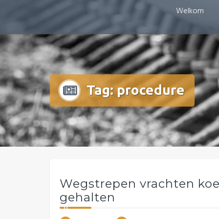
Doorgaan
Welkom
mestboete.nl
naar
inhoud
Tag:
procedure
Wegstrepen vrachten ko
gehalten