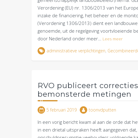
gemeenschappelijk landbouwbeleid (hierna: GLB
Verordening (EU) nr. 1306/2013 van het Euro
inzake de financiering, het beheer en de moni
(Verordening 1306/2013) dient een landbouwer di
genoemde, uit de regelgeving voortvloeiende b
door Nederland onder meer…
Lees meer
administratieve verplichtingen
,
Gecombineerd
RVO publiceert correctie
bemonsterde metingen
5 februari 2019
toonvdputten
In een vorig bericht kwam al aan de orde dat he
in een drietal uitspraken heeft aangegeven dat
onschuldpresumptie veehouders voldoende kans 