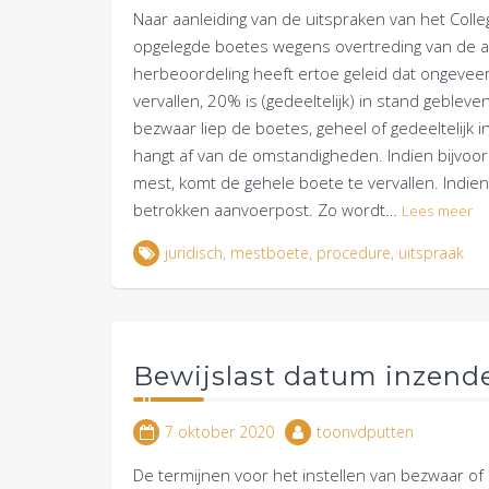
Naar aanleiding van de uitspraken van het Coll
opgelegde boetes wegens overtreding van de a
herbeoordeling heeft ertoe geleid dat ongevee
vervallen, 20% is (gedeeltelijk) in stand gebleve
bezwaar liep de boetes, geheel of gedeeltelijk i
hangt af van de omstandigheden. Indien bijvoo
mest, komt de gehele boete te vervallen. Indie
betrokken aanvoerpost. Zo wordt…
Lees meer
juridisch
,
mestboete
,
procedure
,
uitspraak
Bewijslast datum inzende
7 oktober 2020
toonvdputten
De termijnen voor het instellen van bezwaar of