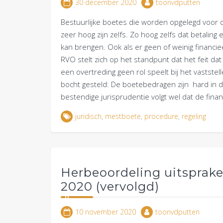
30 december 2020
toonvdputten
Bestuurlijke boetes die worden opgelegd voor 
zeer hoog zijn zelfs. Zo hoog zelfs dat betalin
kan brengen. Ook als er geen of weinig financi
RVO stelt zich op het standpunt dat het feit d
een overtreding geen rol speelt bij het vastste
bocht gesteld: De boetebedragen zijn hard in
bestendige jurisprudentie volgt wel dat de fina
juridisch
,
mestboete
,
procedure
,
regeling
Herbeoordeling uitsprak
2020 (vervolgd)
10 november 2020
toonvdputten