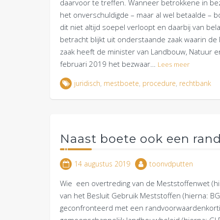
daarvoor te treffen. Wanneer betrokkene in bez
het onverschuldigde – maar al wel betaalde – bo
dit niet altijd soepel verloopt en daarbij van 
betracht blijkt uit onderstaande zaak waarin de
zaak heeft de minister van Landbouw, Natuur en 
februari 2019 het bezwaar…
Lees meer
juridisch
,
mestboete
,
procedure
,
rechtbank
Naast boete ook een ran
14 augustus 2019
toonvdputten
Wie een overtreding van de Meststoffenwet (hi
van het Besluit Gebruik Meststoffen (hierna: 
geconfronteerd met een randvoorwaardenkortin