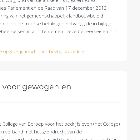
). Op grond van de artikelen 91, 92 en 93 van
pees Parlement en de Raad van 17 december 2013
toring van het gemeenschappelijk landbouwbeleid
e rechtstreekse betalingen ontvangt, de in bijlage II
eheerseisen in acht te nemen. Deze beheerseisen zijn
e opgave
,
juridisch
,
mestboete
,
procedure
s voor gewogen en
t College van Beroep voor het bedrijfsleven (het College)
, in verband met het grondrecht van de
dienen te krijgen om zich tegen een aan zijn of haar