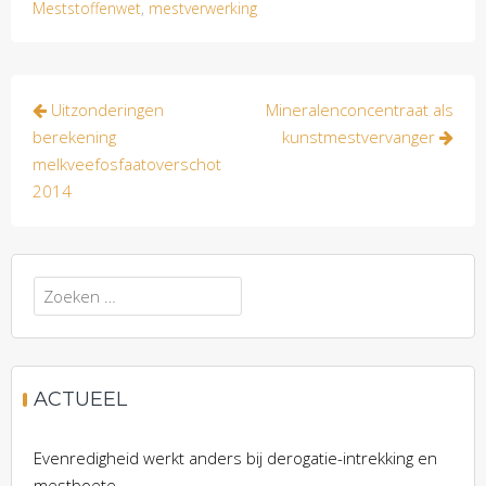
Meststoffenwet
,
mestverwerking
Bericht
Uitzonderingen
Mineralenconcentraat als
navigatie
berekening
kunstmestvervanger
melkveefosfaatoverschot
2014
Zoeken
naar:
ACTUEEL
Evenredigheid werkt anders bij derogatie-intrekking en
mestboete