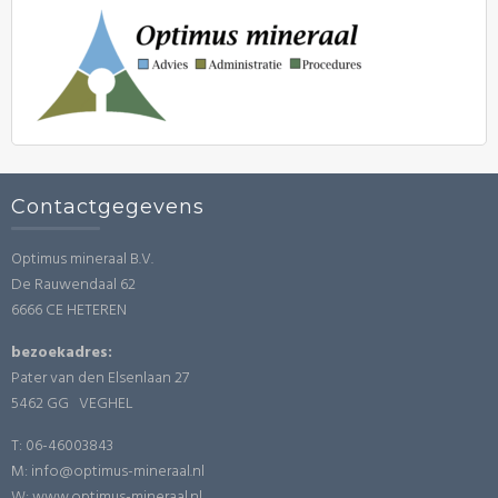
Contactgegevens
Optimus mineraal B.V.
De Rauwendaal 62
6666 CE HETEREN
bezoekadres:
Pater van den Elsenlaan 27
5462 GG VEGHEL
T: 06-46003843
M: info@optimus-mineraal.nl
W: www.optimus-mineraal.nl