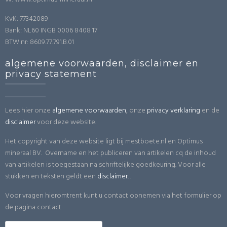
KvK: 77342089
Bank: NL60 INGB 0006 8408 17
BTW nr: 8609.77.791.B.01
algemene voorwaarden, disclaimer en
privacy statement
Lees hier onze
algemene voorwaarden
, onze
privacy verklaring
en de
disclaimer
voor deze website.
Het copyright van deze website ligt bij mestboete.nl en Optimus
mineraal BV. Overname en het publiceren van artikelen cq de inhoud
van artikelen is toegestaan na schriftelijke goedkeuring. Voor alle
stukken en teksten geldt een
disclaimer.
.
Voor vragen hieromtrent kunt u contact opnemen via het formulier op
de pagina contact
Zoeken