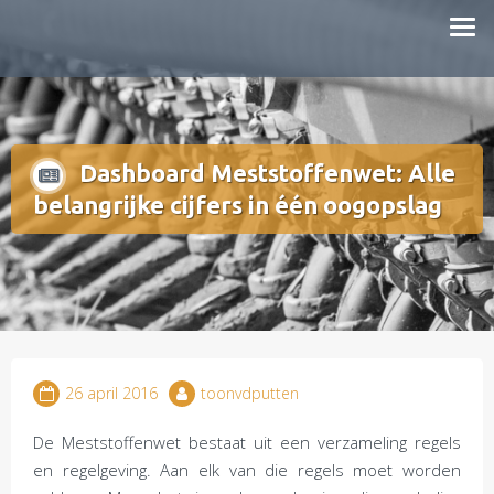
Doorgaan
mestboete.nl
naar
inhoud
Dashboard Meststoffenwet: Alle
belangrijke cijfers in één oogopslag
26 april 2016
toonvdputten
De Meststoffenwet bestaat uit een verzameling regels
en regelgeving. Aan elk van die regels moet worden