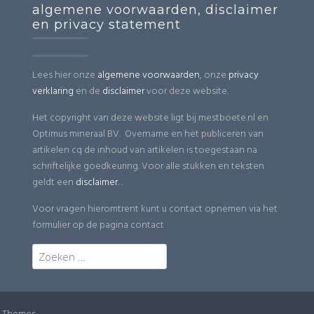
algemene voorwaarden, disclaimer
en privacy statement
Lees hier onze
algemene voorwaarden
, onze
privacy
verklaring
en de
disclaimer
voor deze website.
Het copyright van deze website ligt bij mestboete.nl en
Optimus mineraal BV. Overname en het publiceren van
artikelen cq de inhoud van artikelen is toegestaan na
schriftelijke goedkeuring. Voor alle stukken en teksten
geldt een
disclaimer.
.
Voor vragen hieromtrent kunt u contact opnemen via het
formulier op de pagina contact
Zoeken
naar: