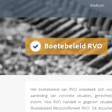
Doorgaan
Welkom
mestboete.nl
naar
inhoud
Boetebeleid RVO
Het boetebeleid van RVO ontwikkelt zich vo
aanleiding van concrete situaties, gerechtel
inzicht. Hoe RVO handelt in gegeven situat
‘Boetebeleid Meststoffenwet RVO’. Dit docume