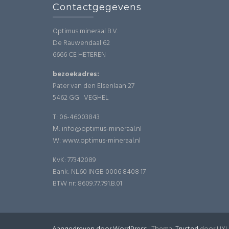
Contactgegevens
Optimus mineraal B.V.
De Rauwendaal 62
6666 CE HETEREN
bezoekadres:
Pater van den Elsenlaan 27
5462 GG VEGHEL
T: 06-46003843
M: info@optimus-mineraal.nl
W: www.optimus-mineraal.nl
KvK: 77342089
Bank: NL60 INGB 0006 8408 17
BTW nr: 8609.77.791.B.01