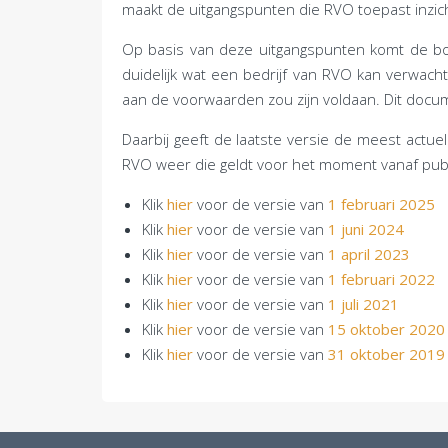
maakt de uitgangspunten die RVO toepast inzicht
Op basis van deze uitgangspunten komt de b
duidelijk wat een bedrijf van RVO kan verwach
aan de voorwaarden zou zijn voldaan. Dit docu
Daarbij geeft de laatste versie de meest actue
RVO weer die geldt voor het moment vanaf publ
Klik
hier
voor de versie van
1 februari 2025
Klik
hier
voor de versie van
1 juni 2024
Klik
hier
voor de versie van
1 april 2023
Klik
hier
voor de versie van
1 februari 2022
Klik
hier
voor de versie van
1 juli 2021
Klik
hier
voor de versie van
15 oktober 2020
Klik
hier
voor de versie van
31 oktober 2019