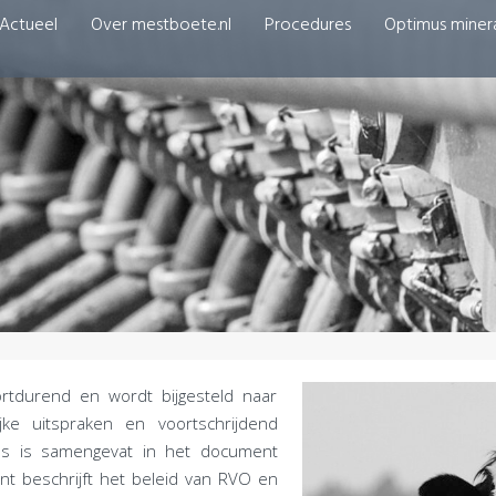
Actueel
Over mestboete.nl
Procedures
Optimus miner
ortdurend en wordt bijgesteld naar
ijke uitspraken en voortschrijdend
ies is samengevat in het document
nt beschrijft het beleid van RVO en