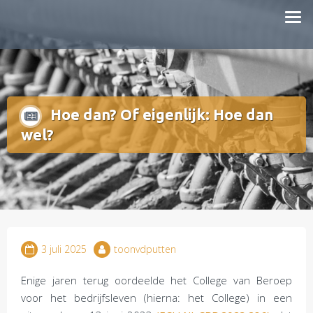
Doorgaan
mestboete.nl
naar
inhoud
Hoe dan? Of eigenlijk: Hoe dan
wel?
3 juli 2025
toonvdputten
Enige jaren terug oordeelde het College van Beroep
voor het bedrijfsleven (hierna: het College) in een