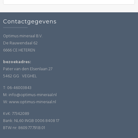
Contactgegevens
Optimus mineraal B.V.
De Rauwendaal 62
6666 CE HETEREN
bezoekadres:
Pater van den Elsenlaan 27
5462 GG VEGHEL
T: 06-46003843
M: info@optimus-mineraal.nl
W: www.optimus-mineraal.nl
KvK: 77342089
Bank: NL60 INGB 0006 8408 17
BTW nr: 8609.77.791.B.01