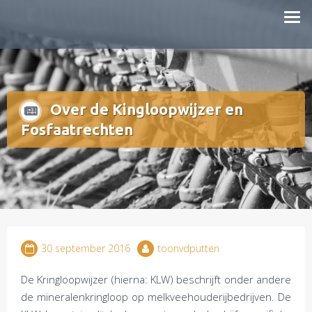
Doorgaan
mestboete.nl
naar
inhoud
Over de Kingloopwijzer en
Fosfaatrechten
30 september 2016
toonvdputten
De Kringloopwijzer (hierna: KLW) beschrijft onder andere
de mineralenkringloop op melkveehouderijbedrijven. De