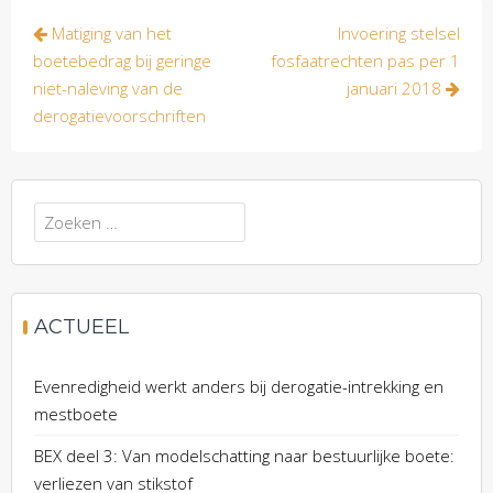
Bericht
Matiging van het
Invoering stelsel
navigatie
boetebedrag bij geringe
fosfaatrechten pas per 1
niet-naleving van de
januari 2018
derogatievoorschriften
Zoeken
naar:
ACTUEEL
Evenredigheid werkt anders bij derogatie-intrekking en
mestboete
BEX deel 3: Van modelschatting naar bestuurlijke boete:
verliezen van stikstof