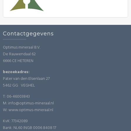
Contactgegevens
Optimus mineraal B.V.
De Rauwendaal 62
6666 CE HETEREN
bezoekadres:
Pater van den Elsenlaan 27
5462 GG VEGHEL
T: 06-46003843
M: info@optimus-mineraal.nl
W: www.optimus-mineraal.nl
KvK: 77342089
Bank: NL60 INGB 0006 8408 17