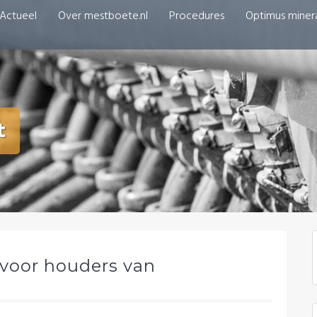
Actueel
Over mestboete.nl
Procedures
Optimus miner
t
 voor houders van