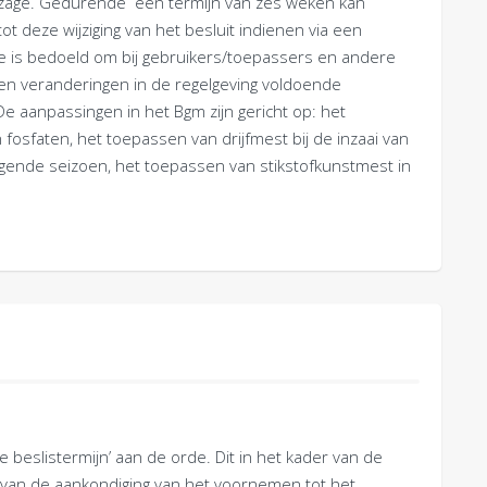
inzage. Gedurende een termijn van zes weken kan
ot deze wijziging van het besluit indienen via een
e is bedoeld om bij gebruikers/toepassers en andere
n veranderingen in de regelgeving voldoende
. De aanpassingen in het Bgm zijn gericht op: het
sfaten, het toepassen van drijfmest bij de inzaai van
olgende seizoen, het toepassen van stikstofkunstmest in
e beslistermijn’ aan de orde. Dit in het kader van de
 van de aankondiging van het voornemen tot het