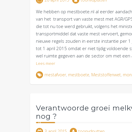
We hebben op mestboete.nl al eerder aandacht
van het transport van vaste mest met AGR/GPS.
die tot nu toe werd gebruikt, volgens het minis
transportmiddel dat vaste mest vervoert, gemon
nieuwe regels zouden in eerste instantie per 1 
tot 1 april 2015 omdat er niet tijdig voldoend
wel ruimte gegeven aan de sector om met een a
Lees meer
mestafvoer
,
mestboete
,
Meststoffenwet
,
mon
Verantwoorde groei melkv
nog ?
3 april 2015
toonvdputten