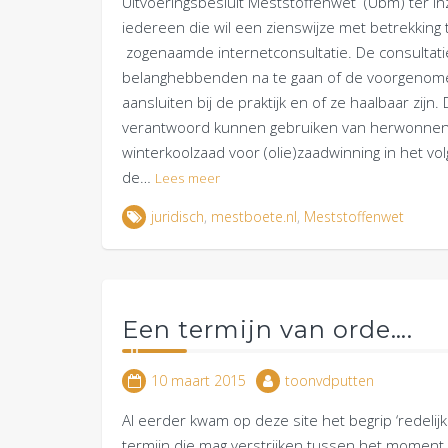
Uitvoeringsbesluit Meststoffenwet (Ubm) ter 
iedereen die wil een zienswijze met betrekking t
zogenaamde internetconsultatie. De consultati
belanghebbenden na te gaan of de voorgenome
aansluiten bij de praktijk en of ze haalbaar zijn
verantwoord kunnen gebruiken van herwonnen fo
winterkoolzaad voor (olie)zaadwinning in het v
de…
Lees meer
juridisch
,
mestboete.nl
,
Meststoffenwet
Een termijn van orde….
10 maart 2015
toonvdputten
Al eerder kwam op deze site het begrip ‘redelijk
termijn die mag verstrijken tussen het moment