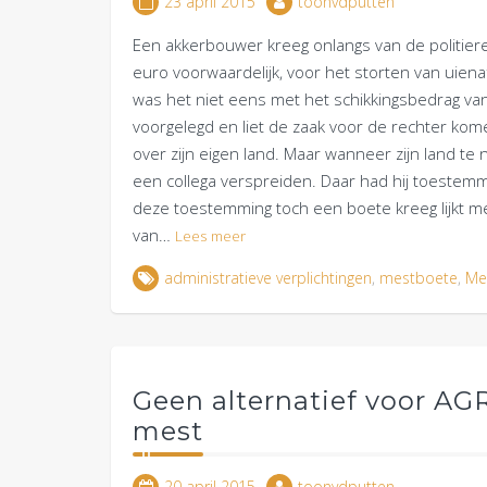
23 april 2015
toonvdputten
Een akkerbouwer kreeg onlangs van de politie
euro voorwaardelijk, voor het storten van uien
was het niet eens met het schikkingsbedrag v
voorgelegd en liet de zaak voor de rechter ko
over zijn eigen land. Maar wanneer zijn land te 
een collega verspreiden. Daar had hij toestemm
deze toestemming toch een boete kreeg lijkt me
van…
Lees meer
administratieve verplichtingen
,
mestboete
,
Me
Geen alternatief voor AGR
mest
20 april 2015
toonvdputten