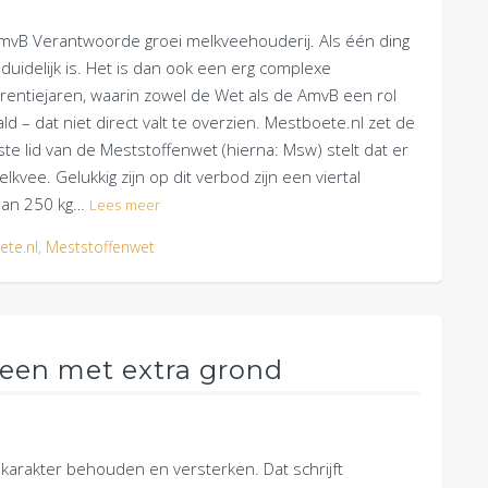
AmvB Verantwoorde groei melkveehouderij. Als één ding
es duidelijk is. Het is dan ook een erg complexe
rentiejaren, waarin zowel de Wet als de AmvB een rol
 – dat niet direct valt te overzien. Mestboete.nl zet de
ste lid van de Meststoffenwet (hierna: Msw) stelt dat er
vee. Gelukkig zijn op dit verbod zijn een viertal
 dan 250 kg…
Lees meer
te.nl
,
Meststoffenwet
leen met extra grond
rakter behouden en versterken. Dat schrijft