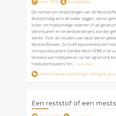
4 mei 2015
toonvdputten
De normen en verplichtingen van de Meststoffe
Bedrijfsmatig wil in dit kader zeggen: dieren ge
louter om hobbymatige redenen of als gezelsch
dierentuinen en kinderboerderijen) worden ge
dieren. Voor de houders van deze dieren gelden
Meststoffenwet. Zo hoeft bijvoorbeeld een hob
Vervoersdocument Dierlijke Mest (VDM) in te v
besteed aan hobbydieren op het agrarische bedr
hobbydierhouders? En,…
Lees meer
administratieve verplichtingen
,
derogatie
,
gro
Een reststof of een mest