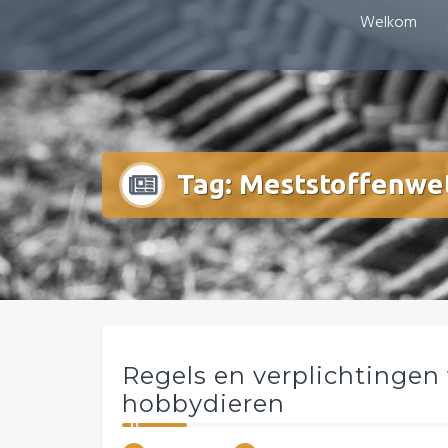
Doorgaan
Welkom
mestboete.nl
naar
inhoud
Tag:
Meststoffenwe
Regels en verplichtingen
hobbydieren