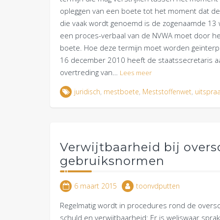
opleggen van een boete tot het moment dat de 
die vaak wordt genoemd is de zogenaamde 13 
een proces-verbaal van de NVWA moet door he
boete. Hoe deze termijn moet worden geïnterpre
16 december 2010 heeft de staatssecretaris a
overtreding van…
Lees meer
juridisch
,
mestboete
,
Meststoffenwet
,
uitspra
Verwijtbaarheid bij overs
gebruiksnormen
6 maart 2015
toonvdputten
Regelmatig wordt in procedures rond de overs
schuld en verwijtbaarheid: Er is weliswaar spr