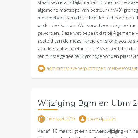
staatssecretaris Dijksma van Economische Zak
algemene maatregel van bestuur (AMvB) grondg
melkveebedrijven die uitbreiden dat voor een
onderdeel van de Wet verantwoorde groei melkv
geworden. Deze wet bepaalt dat bij Algemene 
gesteld aan de mogelijkheid om grondloos te gro
van de staatssecretaris. De AMvB heeft tot doel
tenminste gedeeltelijk grondgebonden plaatsvi
administratieve verplichtingen
,
melkveefosfaat
Wijziging Bgm en Ubm 2
16 maart 2015
toonvdputten
Vanaf 10 maart ligt een ontwerpwijziging van he