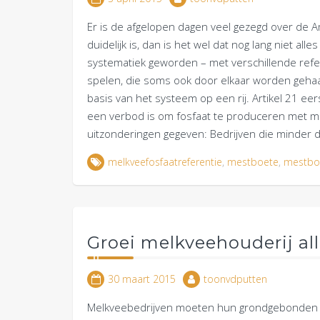
Er is de afgelopen dagen veel gezegd over de 
duidelijk is, dan is het wel dat nog lang niet all
systematiek geworden – met verschillende refe
spelen, die soms ook door elkaar worden gehaald
basis van het systeem op een rij. Artikel 21 eer
een verbod is om fosfaat te produceren met melk
uitzonderingen gegeven: Bedrijven die minder
melkveefosfaatreferentie
,
mestboete
,
mestboe
Groei melkveehouderij al
30 maart 2015
toonvdputten
Melkveebedrijven moeten hun grondgebonden ka