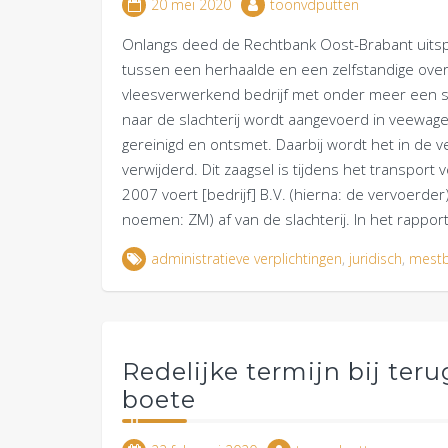
20 mei 2020
toonvdputten
Onlangs deed de Rechtbank Oost-Brabant uitsp
tussen een herhaalde en een zelfstandige over
vleesverwerkend bedrijf met onder meer een sl
naar de slachterij wordt aangevoerd in veewagen
gereinigd en ontsmet. Daarbij wordt het in de 
verwijderd. Dit zaagsel is tijdens het transpor
2007 voert [bedrijf] B.V. (hierna: de vervoerde
noemen: ZM) af van de slachterij. In het rappo
administratieve verplichtingen
,
juridisch
,
mest
Redelijke termijn bij te
boete