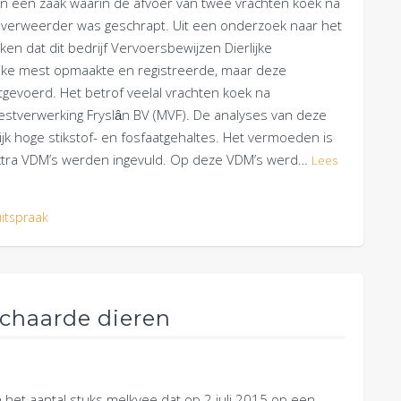
n een zaak waarin de afvoer van twee vrachten koek na
r verweerder was geschrapt. Uit een onderzoek naar het
en dat dit bedrijf Vervoersbewijzen Dierlijke
lijke mest opmaakte en registreerde, maar deze
tgevoerd. Het betrof veelal vrachten koek na
estverwerking Fryslȃn BV (MVF). De analyses van deze
k hoge stikstof- en fosfaatgehaltes. Het vermoeden is
 extra VDM’s werden ingevuld. Op deze VDM’s werd…
Lees
uitspraak
schaarde dieren
het aantal stuks melkvee dat op 2 juli 2015 op een