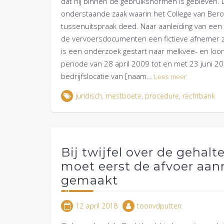
dat hij binnen de gebruiksnormen is gebleven. D
onderstaande zaak waarin het College van Beroe
tussenuitspraak deed. Naar aanleiding van een 
de vervoersdocumenten een fictieve afnemer zou
is een onderzoek gestart naar melkvee- en loonb
periode van 28 april 2009 tot en met 23 juni 20
bedrijfslocatie van [naam…
Lees meer
juridisch
,
mestboete
,
procedure
,
rechtbank
Bij twijfel over de gehal
moet eerst de afvoer aa
gemaakt
12 april 2018
toonvdputten