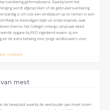
ersverklaring geformaliseerd. Daarbij komt het
erlenging wordt afgesproken of de gebruikersverklaring
 verstandig is om ook een einddatum op te nemen in een
iftelijk te beëindigen blijkt uit onderstaande zaak
leven (hierna: het College) onlangs uitspraak deed.
eerde opgave bij RVO ingediend waarin zij om
ng en de extra betaling voor jonge landbouwers voor
ete
,
rechtbank
r van mest
van de bewijslast waarbij de veehouder aan moet tonen