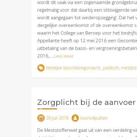
wordt dit vaak via een zogenaamde grondgebruik
regelmatig voor dat daarbij een stilzwijgende v
wordt aangegaan ‘tot wederopzegging‘. Dat het
dergelijke overeenkomst of de overeenkomst schr
waarin het College van Beroep voor het bedrijfs
Appellante heeft op 12 mei 2016 een Gecombin
uitbetaling van de basis- en vergroeningsbetali
2016,…
Lees meer
feitelijke beschikkingsmacht
,
juridisch
,
mestbo
Zorgplicht bij de aanvoe
30 juli 2018
toonvdputten
De Meststoffenwet gaat uit van een verdeling 