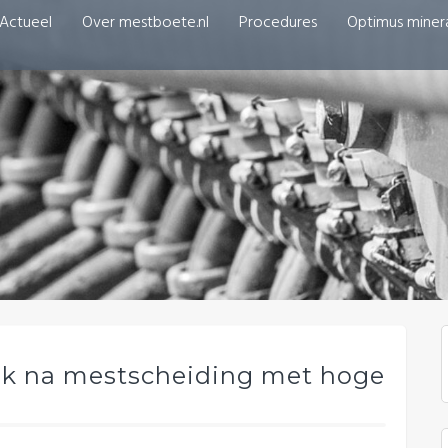
Actueel
Over mestboete.nl
Procedures
Optimus miner
ek na mestscheiding met hoge