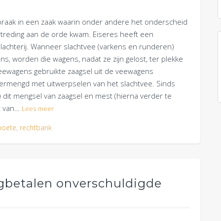
raak in een zaak waarin onder andere het onderscheid
treding aan de orde kwam. Eiseres heeft een
achterij. Wanneer slachtvee (varkens en runderen)
s, worden die wagens, nadat ze zijn gelost, ter plekke
veewagens gebruikte zaagsel uit de veewagens
t vermengd met uitwerpselen van het slachtvee. Sinds
r) dit mengsel van zaagsel en mest (hierna verder te
rt van…
Lees meer
boete
,
rechtbank
rugbetalen onverschuldigde