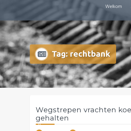
Doorgaan
Welkom
mestboete.nl
naar
inhoud
Tag:
rechtbank
Wegstrepen vrachten ko
gehalten