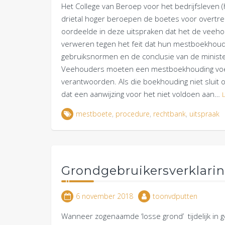
Het College van Beroep voor het bedrijfsleven 
drietal hoger beroepen de boetes voor overtre
oordeelde in deze uitspraken dat het de veehou
verweren tegen het feit dat hun mestboekhoudi
gebruiksnormen en de conclusie van de minist
Veehouders moeten een mestboekhouding voeren
verantwoorden. Als die boekhouding niet slui
dat een aanwijzing voor het niet voldoen aan…
mestboete
,
procedure
,
rechtbank
,
uitspraak
Grondgebruikersverklarin
6 november 2018
toonvdputten
Wanneer zogenaamde ‘losse grond’ tijdelijk in 