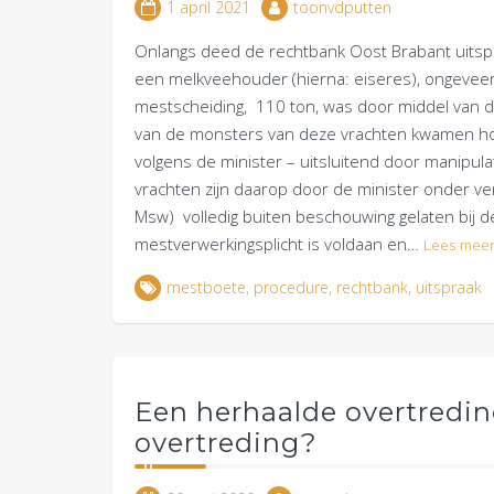
1 april 2021
toonvdputten
Onlangs deed de rechtbank Oost Brabant uitspr
een melkveehouder (hierna: eiseres), ongevee
mestscheiding, 110 ton, was door middel van dr
van de monsters van deze vrachten kwamen hoge
volgens de minister – uitsluitend door manipul
vrachten zijn daarop door de minister onder ver
Msw) volledig buiten beschouwing gelaten bij 
mestverwerkingsplicht is voldaan en…
Lees mee
mestboete
,
procedure
,
rechtbank
,
uitspraak
Een herhaalde overtredin
overtreding?