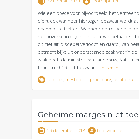
22 februari 2020
toonvdputten
Wie een boete voor bijvoorbeeld het vermeende
dient ook wanneer hiertegen bezwaar wordt aa
daarvoor te treffen. Wanneer betrokkene in bez
het onverschuldigde – maar al wel betaalde – bo
dit niet altijd soepel verloopt en daarbij van 
betracht blijkt uit onderstaande zaak waarin de
zaak heeft de minister van Landbouw, Natuur en 
februari 2019 het bezwaar…
Lees meer
juridisch
,
mestboete
,
procedure
,
rechtbank
Geheime marges niet to
19 december 2018
toonvdputten