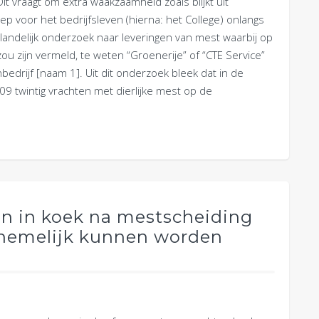
it vraagt om extra waakzaamheid zoals blijkt uit
p voor het bedrijfsleven (hierna: het College) onlangs
landelijk onderzoek naar leveringen van mest waarbij op
 zijn vermeld, te weten “Groenerije” of “CTE Service”
edrijf [naam 1]. Uit dit onderzoek bleek dat in de
09 twintig vrachten met dierlijke mest op de
ten in koek na mestscheiding
nnemelijk kunnen worden