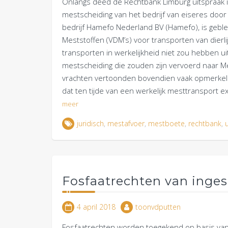
Onlangs deed de Rechtbank Limburg uitspraak i
mestscheiding van het bedrijf van eiseres doo
bedrijf Hamefo Nederland BV (Hamefo), is geblek
Meststoffen (VDM’s) voor transporten van dier
transporten in werkelijkheid niet zou hebben ui
mestscheiding die zouden zijn vervoerd naar M
vrachten vertoonden bovendien vaak opmerkelij
dat ten tijde van een werkelijk mesttransport
meer
juridisch
,
mestafvoer
,
mestboete
,
rechtbank
,
Fosfaatrechten van inge
4 april 2018
toonvdputten
Fosfaatrechten worden toegekend op basis van 