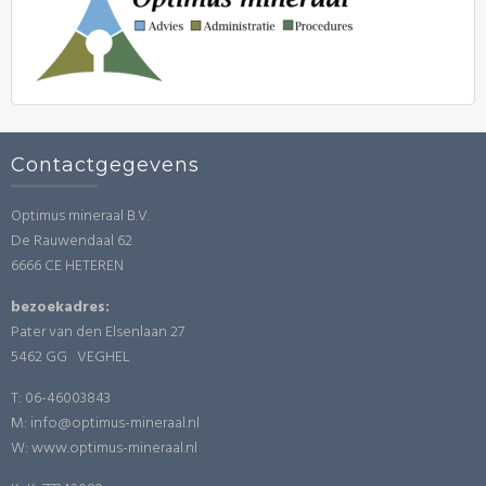
Contactgegevens
Optimus mineraal B.V.
De Rauwendaal 62
6666 CE HETEREN
bezoekadres:
Pater van den Elsenlaan 27
5462 GG VEGHEL
T: 06-46003843
M: info@optimus-mineraal.nl
W: www.optimus-mineraal.nl