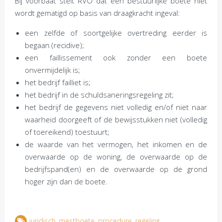
Bij voorbaat stelt RVO dat een bestuurlijke boete niet
wordt gematigd op basis van draagkracht ingeval:
een zelfde of soortgelijke overtreding eerder is
begaan (recidive);
een faillissement ook zonder een boete
onvermijdelijk is;
het bedrijf failliet is;
het bedrijf in de schuldsaneringsregeling zit;
het bedrijf de gegevens niet volledig en/of niet naar
waarheid doorgeeft of de bewijsstukken niet (volledig
of toereikend) toestuurt;
de waarde van het vermogen, het inkomen en de
overwaarde op de woning, de overwaarde op de
bedrijfspand(en) en de overwaarde op de grond
hoger zijn dan de boete.
juridisch
,
mestboete
,
procedure
,
regeling