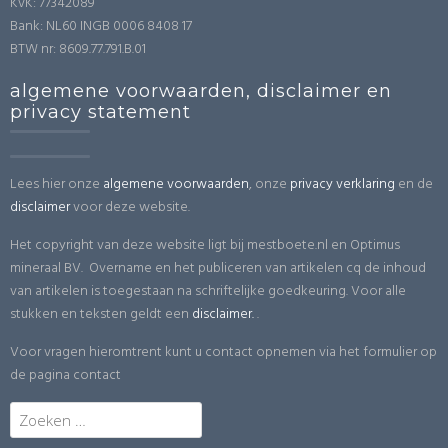
KvK: 77342089
Bank: NL60 INGB 0006 8408 17
BTW nr: 8609.77.791.B.01
algemene voorwaarden, disclaimer en
privacy statement
Lees hier onze
algemene voorwaarden
, onze
privacy verklaring
en de
disclaimer
voor deze website.
Het copyright van deze website ligt bij mestboete.nl en Optimus
mineraal BV. Overname en het publiceren van artikelen cq de inhoud
van artikelen is toegestaan na schriftelijke goedkeuring. Voor alle
stukken en teksten geldt een
disclaimer.
.
Voor vragen hieromtrent kunt u contact opnemen via het formulier op
de pagina contact
Zoeken
naar: