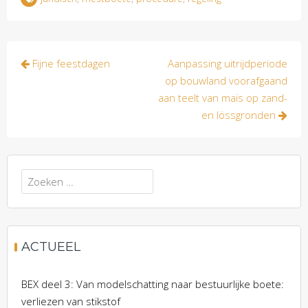
Bericht
Fijne feestdagen
Aanpassing uitrijdperiode
navigatie
op bouwland voorafgaand
aan teelt van maïs op zand-
en lössgronden
Zoeken
naar:
ACTUEEL
BEX deel 3: Van modelschatting naar bestuurlijke boete:
verliezen van stikstof