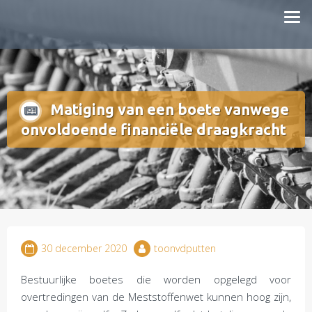
Doorgaan
mestboete.nl
naar
inhoud
Matiging van een boete vanwege
onvoldoende financiële draagkracht
30 december 2020
toonvdputten
Bestuurlijke boetes die worden opgelegd voor
overtredingen van de Meststoffenwet kunnen hoog zijn,