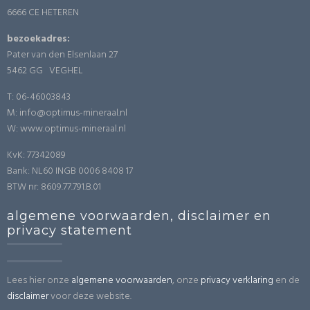
6666 CE HETEREN
bezoekadres:
Pater van den Elsenlaan 27
5462 GG VEGHEL
T: 06-46003843
M: info@optimus-mineraal.nl
W: www.optimus-mineraal.nl
KvK: 77342089
Bank: NL60 INGB 0006 8408 17
BTW nr: 8609.77.791.B.01
algemene voorwaarden, disclaimer en
privacy statement
Lees hier onze
algemene voorwaarden
, onze
privacy verklaring
en de
disclaimer
voor deze website.