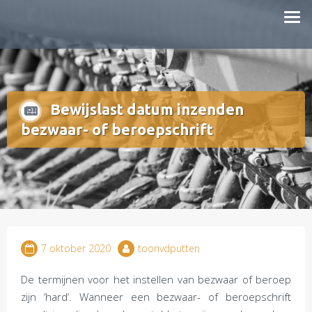
Doorgaan
mestboete.nl
naar
inhoud
Bewijslast datum inzenden
bezwaar- of beroepschrift
7 oktober 2020
toonvdputten
De termijnen voor het instellen van bezwaar of beroep
zijn ‘hard’. Wanneer een bezwaar- of beroepschrift