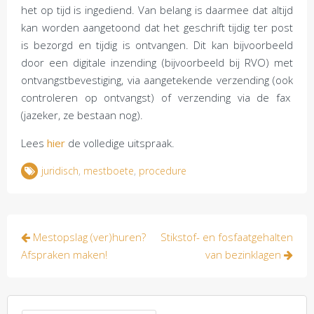
het op tijd is ingediend. Van belang is daarmee dat altijd
kan worden aangetoond dat het geschrift tijdig ter post
is bezorgd en tijdig is ontvangen. Dit kan bijvoorbeeld
door een digitale inzending (bijvoorbeeld bij RVO) met
ontvangstbevestiging, via aangetekende verzending (ook
controleren op ontvangst) of verzending via de fax
(jazeker, ze bestaan nog).
Lees
hier
de volledige uitspraak.
juridisch
,
mestboete
,
procedure
Bericht
Mestopslag (ver)huren?
Stikstof- en fosfaatgehalten
navigatie
Afspraken maken!
van bezinklagen