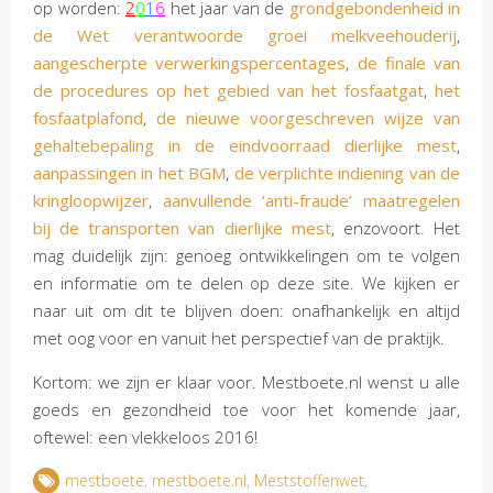
op worden:
2
0
1
6
het jaar van de
grondgebondenheid in
de Wet verantwoorde groei melkveehouderij
,
aangescherpte verwerkingspercentages
,
de finale van
de procedures op het gebied van het fosfaatgat
,
het
fosfaatplafond
,
de nieuwe voorgeschreven wijze van
gehaltebepaling in de eindvoorraad dierlijke mest
,
aanpassingen in het BGM
,
de verplichte indiening van de
kringloopwijzer
,
aanvullende ‘anti-fraude’ maatregelen
bij de transporten van dierlijke mest
, enzovoort. Het
mag duidelijk zijn: genoeg ontwikkelingen om te volgen
en informatie om te delen op deze site. We kijken er
naar uit om dit te blijven doen: onafhankelijk en altijd
met oog voor en vanuit het perspectief van de praktijk.
Kortom: we zijn er klaar voor. Mestboete.nl wenst u alle
goeds en gezondheid toe voor het komende jaar,
oftewel: een vlekkeloos 2016!
mestboete
,
mestboete.nl
,
Meststoffenwet
,