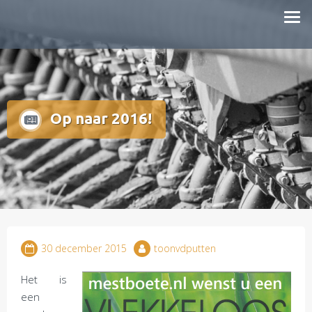
Doorgaan
mestboete.nl
naar
inhoud
Op naar 2016!
30 december 2015
toonvdputten
Het is
een