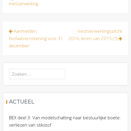
mestverwerking
Bericht
Aanmelden
mestverwerkingsplicht
navigatie
fosfaatverrekening voor 31
2016; leren van 2015 (?)
december
Zoeken
naar:
ACTUEEL
BEX deel 3: Van modelschatting naar bestuurlijke boete:
verliezen van stikstof