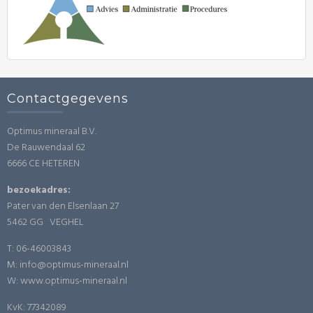
Contactgegevens
Optimus mineraal B.V.
De Rauwendaal 62
6666 CE HETEREN
bezoekadres:
Pater van den Elsenlaan 27
5462 GG VEGHEL
T: 06-46003843
M: info@optimus-mineraal.nl
W: www.optimus-mineraal.nl
KvK: 77342089