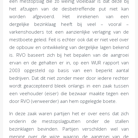
een mestopslag die zo weinig vloeibaar is dat deze bij
het afzuigen van de desbetreffende put niet kan
worden afgevoerd. Het inrekenen van een
dergelijke bezinklaag heeft bij veel – vooral –
varkenshouders tot een aanzienlijke verlaging van de
mestboete geleid. Feit is echter ook dat er niet veel over
de opbouw en ontwikkeling van dergelijke lagen bekend
is. RVO baseert zich bij het bepalen van de aangroei
ervan en de gehalten er in, op een WUR rapport van
2003 opgesteld op basis van een beperkt aantal
bedrijven. Dat dit niet zonder meer door iedere rechter
wordt geaccepteerd bleek onlangs in een zaak tussen
een veehouder (eiser) die bezwaar maakte tegen een
door RVO (verweerder) aan hem opgelegde boete.
In deze zaak waren partijen het er over eens dat zich
onderin de mestopslagputten onder de stallen
bezinklagen bevinden. Partijen verschilden wel van
mening over de wijze waarop de aangroei van de