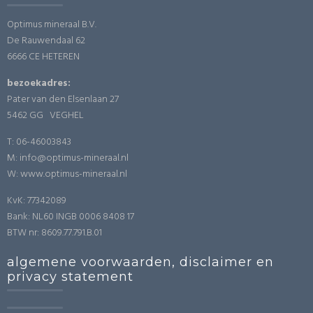
Optimus mineraal B.V.
De Rauwendaal 62
6666 CE HETEREN
bezoekadres:
Pater van den Elsenlaan 27
5462 GG VEGHEL
T: 06-46003843
M: info@optimus-mineraal.nl
W: www.optimus-mineraal.nl
KvK: 77342089
Bank: NL60 INGB 0006 8408 17
BTW nr: 8609.77.791.B.01
algemene voorwaarden, disclaimer en
privacy statement