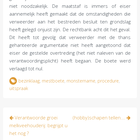
niet noodzakelijk. De maatstaf is immers of eiser
aannemelijk heeft gemaakt dat de omstandigheden die
verweerder aan het bestreden besluit ten grondslag
heeft gelegd onjuist zijn. De rechtbank acht dit het geval.
Dit heeft tot gevolg dat verweerder met de thans
gehanteerde argumentatie niet heeft aangetoond dat
eiser de gestelde overtreding (het niet naleven van de
verantwoordingsplicht) heeft begaan. De boete werd
verlaagd tot nul.
bezinklaag
,
mestboete
,
monstername
,
procedure
,
uitspraak
Bericht
Verantwoorde groei
(hobby)schapen tellen….
navigatie
melkveehouderij: begrijpt u
het nog ?