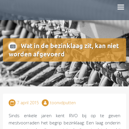
Doorgaan
mestboete.nl
naar
inhoud
Wat in de bezinklaag zit, kan niet
worden afgevoerd
7 april 2015
toonvdputten
Sinds enkele jaren kent RVO bij op te geven
mestvoorraden het begrip bezinklaag: Een laag onderin