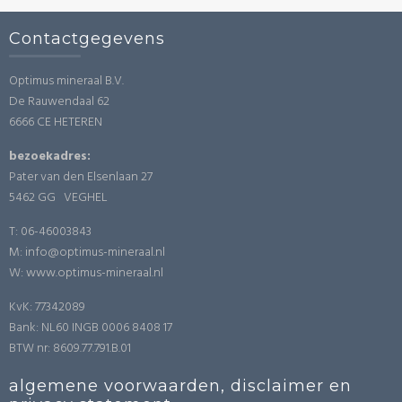
Contactgegevens
Optimus mineraal B.V.
De Rauwendaal 62
6666 CE HETEREN
bezoekadres:
Pater van den Elsenlaan 27
5462 GG VEGHEL
T: 06-46003843
M: info@optimus-mineraal.nl
W: www.optimus-mineraal.nl
KvK: 77342089
Bank: NL60 INGB 0006 8408 17
BTW nr: 8609.77.791.B.01
algemene voorwaarden, disclaimer en