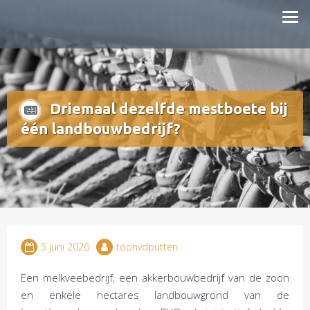
Doorgaan
mestboete.nl
naar
inhoud
Driemaal dezelfde mestboete bij
één landbouwbedrijf?
5 juni 2026
toonvdputten
Een melkveebedrijf, een akkerbouwbedrijf van de zoon
en enkele hectares landbouwgrond van de