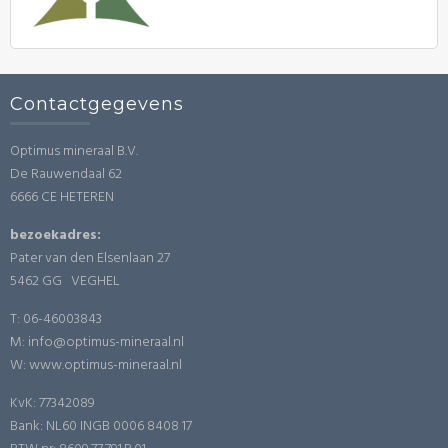
Contactgegevens
Optimus mineraal B.V.
De Rauwendaal 62
6666 CE HETEREN
bezoekadres:
Pater van den Elsenlaan 27
5462 GG VEGHEL
T: 06-46003843
M: info@optimus-mineraal.nl
W: www.optimus-mineraal.nl
KvK: 77342089
Bank: NL60 INGB 0006 8408 17