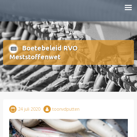
Doorgaan
mestboete.nl
naar
inhoud
Boetebeleid RVO
Meststoffenwet
24 juli 2020
toonvdputten