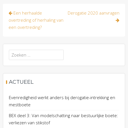
Bericht
Een herhaalde
Derogatie 2020 aanvragen
navigatie
overtreding of herhaling van
een overtreding?
Zoeken
naar:
ACTUEEL
Evenredigheid werkt anders bij derogatie-intrekking en
mestboete
BEX deel 3: Van modelschatting naar bestuurlijke boete:
verliezen van stikstof